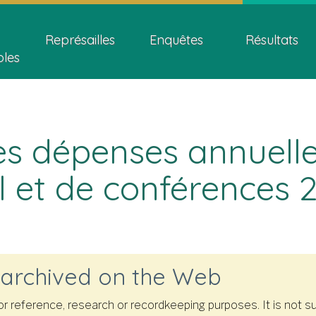
Skip
Skip
Passer
ion
to
to
à
Représailles
Enquêtes
Résultats
main
"About
la
bles
content
this
version
site"
HTML
simplifiée
es dépenses annuell
l et de conférences 
 archived on the Web
 for reference, research or recordkeeping purposes. It is no