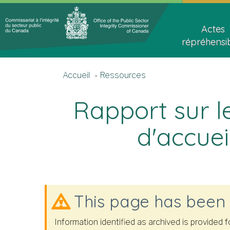
Topics
Main
Menu
navigat
Actes
répréhensi
Accueil
You
Accueil
Ressources
are
here
Rapport sur l
d'accuei
This page has been
Information identified as archived is provided