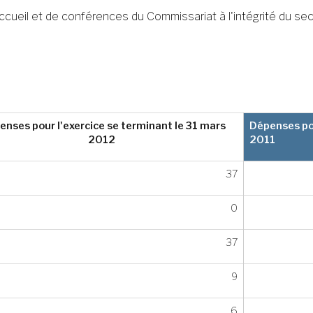
cueil et de conférences du Commissariat à l'intégrité du se
enses pour l'exercice se terminant le 31 mars
Dépenses pou
2012
2011
37
0
37
9
6