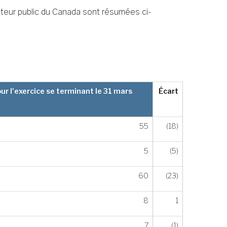
cteur public du Canada sont résumées ci-
r l'exercice se terminant le 31 mars
Écart
55
(18)
5
(5)
60
(23)
8
1
7
(1)