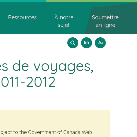
Ressources
À notre
Soumettre
sujet
en ligne
Search
Sélection
How
English
A
A
A
to
form
de
resize
es de voyages,
langues
text
2011-2012
t subject to the Government of Canada Web