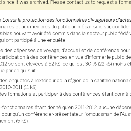
since it was archived. Please contact us to request a format
la
Loi sur la protection des fonctionnaires divulgateurs d’act
tionnaires et aux membres du public un mécanisme sûr, confide
es pouvant avoir été commis dans le secteur public fédéral. 
 qui ont participé à une enquête.
te des dépenses de voyage, d’accueil et de conférence pour 
articipation à des conférences en vue d’informer le public d
012 se sont élevées à 52 k$, ce qui est 30 % (22 k$) moins
 par ce qui suit :
s enquêtes à l’extérieur de la région de la capitale national
010-2011 (11 k$);
es formations et participer à des conférences étant donné qu
n-fonctionnaires étant donné qu’en 2011‑2012, aucune dépens
our qu’un conférencier-présentateur, l’ombudsman de l’Austral
ement (5 k$).