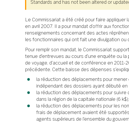
Standards and has not been altered or updated 
Le Commissariat a été créé pour faire appliquer 
en avril 2007. Il a pour mandat d’offrir aux fonc
renseignements concernant des actes répréhensibl
les fonctionnaires qui ont fait une divulgation ou
Pour remplir son mandat, le Commissariat suppor
tenue d’entrevues au cours d’une enquête ou la p
de voyage, d’accueil et de conférence en 2011-2
précédente. Cette baisse des dépenses s’explique
la réduction des déplacements pour mener de
indépendant des dossiers ayant débuté en 2
la réduction des déplacements pour suivre d
dans la région de la capitale nationale (6 k$);
la réduction des déplacements pour les no
frais de déplacement avaient été supportés p
agents supérieurs de l’ensemble du gouvern