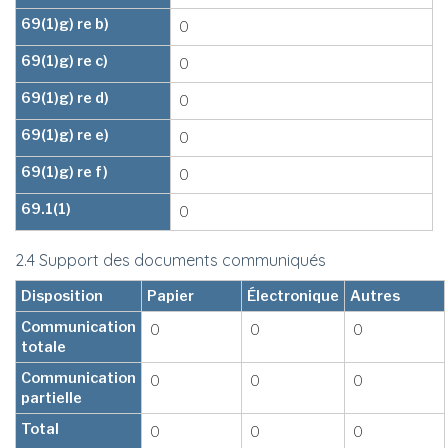
69(1)g) re b)
0
69(1)g) re c)
0
69(1)g) re d)
0
69(1)g) re e)
0
69(1)g) re f)
0
69.1(1)
0
2.4 Support des documents communiqués
Disposition
Papier
Électronique
Autres
Communication
0
0
0
totale
Communication
0
0
0
partielle
Total
0
0
0