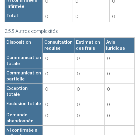
Ni confirmée ni
0
0
0
infirmée
Total
0
0
0
2.5.3 Autres complexités
Disposition
Consultation
Estimation
Avis
requise
des frais
juridique
Communication
0
0
0
totale
Communication
0
0
0
partielle
Exception
0
0
0
totale
Exclusion totale
0
0
0
Demande
0
0
0
abandonnée
Ni confirmée ni