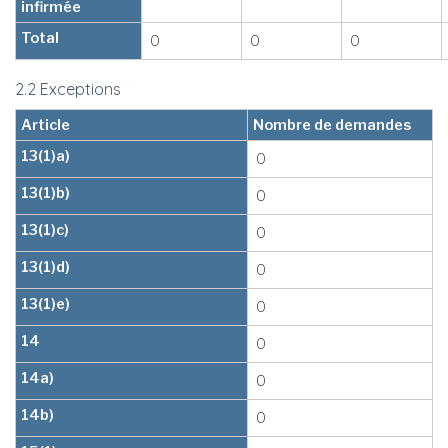
infirmée
Total
0
0
0
2.2 Exceptions
Article
Nombre de demandes
13(1)a)
0
13(1)b)
0
13(1)c)
0
13(1)d)
0
13(1)e)
0
14
0
14a)
0
14b)
0