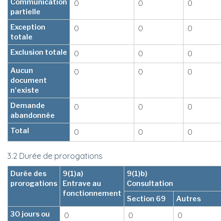
Communication
0
0
0
partielle
Exception
0
0
0
totale
Exclusion totale
0
0
0
Aucun
0
0
0
document
n'existe
Demande
0
0
0
abandonnée
Total
0
0
0
3.2 Durée de prorogations
Durée des
9(1)a)
9(1)b)
prorogations
Entrave au
Consultation
fonctionnement
Section 69
Autres
30 jours ou
0
0
0