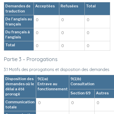
Demandes de
Acceptées
Refusées
Total
traduction
De l'anglais au
0
0
0
français
Du français à
0
0
0
l'anglais
Total
0
0
0
Partie 3 – Prorogations
3.1 Motifs des prorogations et disposition des demandes
Disposition des
9(1)a)
9(1)b)
demandes où le
Entrave au
Consultation
délai a été
fonctionnement
Section 69
Autres
prorogé
Communication
0
0
0
totale