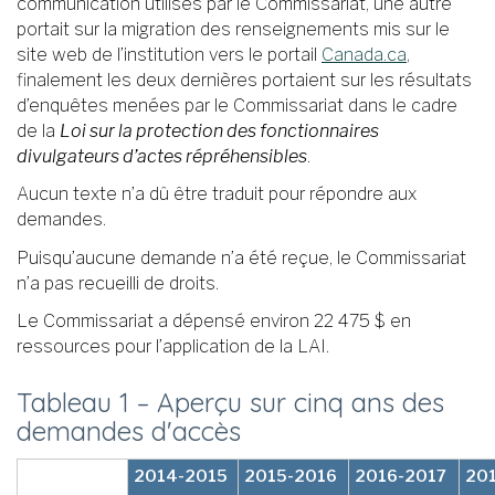
communication utilisés par le Commissariat, une autre
portait sur la migration des renseignements mis sur le
site web de l’institution vers le portail
Canada.ca
,
finalement les deux dernières portaient sur les résultats
d’enquêtes menées par le Commissariat dans le cadre
de la
Loi sur la protection des fonctionnaires
divulgateurs d’actes répréhensibles
.
Aucun texte n’a dû être traduit pour répondre aux
demandes.
Puisqu’aucune demande n’a été reçue, le Commissariat
n’a pas recueilli de droits.
Le Commissariat a dépensé environ 22 475 $ en
ressources pour l’application de la LAI.
Tableau 1 – Aperçu sur cinq ans des
demandes d'accès
2014-2015
2015-2016
2016-2017
20