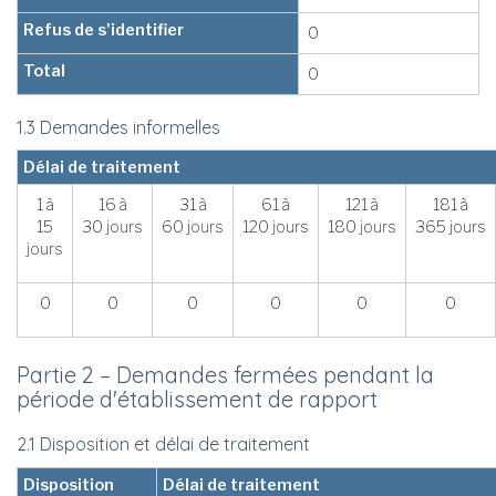
Refus de s'identifier
0
Total
0
1.3 Demandes informelles
Délai de traitement
1 à
16 à
31 à
61 à
121 à
181 à
15
30 jours
60 jours
120 jours
180 jours
365 jours
jours
0
0
0
0
0
0
Partie 2 – Demandes fermées pendant la
période d'établissement de rapport
2.1 Disposition et délai de traitement
Disposition
Délai de traitement