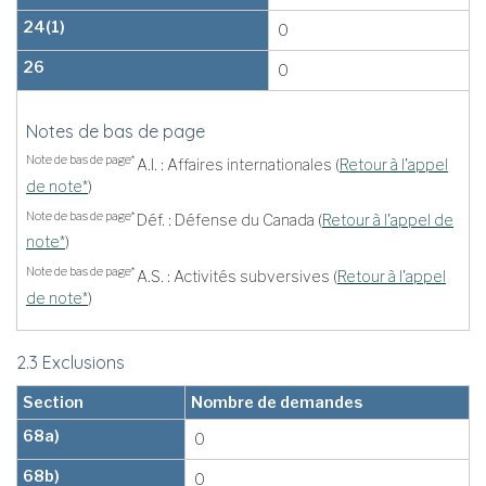
24(1)
0
26
0
Notes de bas de page
Note de bas de page*
A.I. : Affaires internationales (
Retour à l'appel
de note*
)
Note de bas de page*
Déf. : Défense du Canada (
Retour à l'appel de
note*
)
Note de bas de page*
A.S. : Activités subversives (
Retour à l'appel
de note*
)
2.3 Exclusions
Section
Nombre de demandes
68a)
0
68b)
0