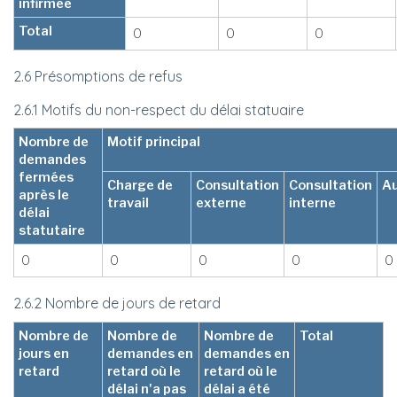
infirmée
Total
0
0
0
2.6 Présomptions de refus
2.6.1 Motifs du non-respect du délai statuaire
Nombre de
Motif principal
demandes
fermées
Charge de
Consultation
Consultation
Au
après le
travail
externe
interne
délai
statutaire
0
0
0
0
0
2.6.2 Nombre de jours de retard
Nombre de
Nombre de
Nombre de
Total
jours en
demandes en
demandes en
retard
retard où le
retard où le
délai n'a pas
délai a été