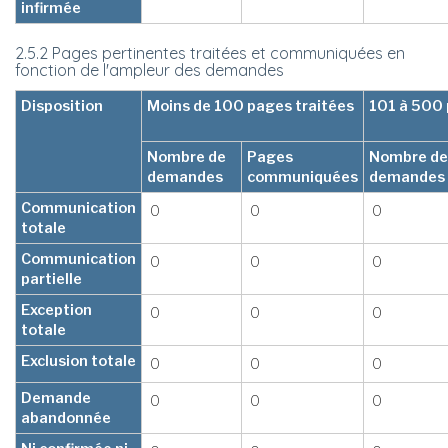
infirmée
2.5.2 Pages pertinentes traitées et communiquées en
fonction de l'ampleur des demandes
Disposition
Moins de 100 pages traitées
101 à 500 
Nombre de
Pages
Nombre de
demandes
communiquées
demandes
Communication
0
0
0
totale
Communication
0
0
0
partielle
Exception
0
0
0
totale
Exclusion totale
0
0
0
Demande
0
0
0
abandonnée