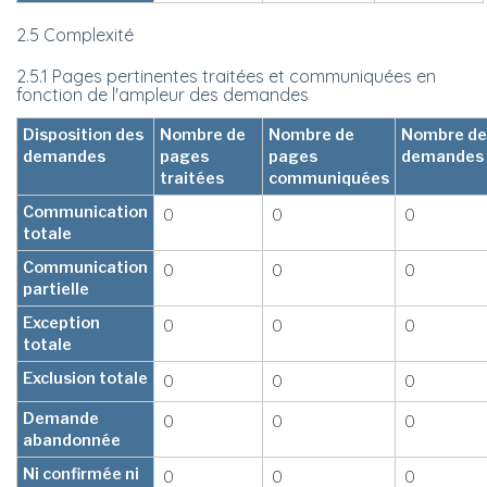
2.5 Complexité
2.5.1 Pages pertinentes traitées et communiquées en
fonction de l'ampleur des demandes
Disposition des
Nombre de
Nombre de
Nombre de
demandes
pages
pages
demandes
traitées
communiquées
Communication
0
0
0
totale
Communication
0
0
0
partielle
Exception
0
0
0
totale
Exclusion totale
0
0
0
Demande
0
0
0
abandonnée
Ni confirmée ni
0
0
0