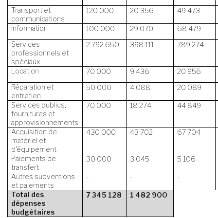
Transport et
120 000
20 356
49 473
communications
Information
100 000
29 070
68 479
Services
2 792 650
398 111
789 274
professionnels et
spéciaux
Location
70 000
9 436
20 956
Réparation et
50 000
4 088
20 089
entretien
Services publics,
70 000
18 274
44 849
fournitures et
approvisionnements
Acquisition de
430 000
43 702
67 704
matériel et
d’équipement
Paiements de
30 000
3 045
5 106
transfert
Autres subventions
-
-
-
et paiements
Total des
7 345 128
1 482 900
dépenses
budgétaires