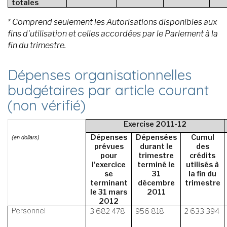
totales
* Comprend seulement les Autorisations disponibles aux
fins d'utilisation et celles accordées par le Parlement à la
fin du trimestre.
Dépenses organisationnelles
budgétaires par article courant
(non vérifié)
Exercise 2011-12
Dépenses
Dépensées
Cumul
(en dollars)
prévues
durant le
des
pour
trimestre
crédits
l’exercice
terminé le
utilisés à
se
31
la fin du
terminant
décembre
trimestre
le 31 mars
2011
2012
Personnel
3 682 478
956 818
2 633 394