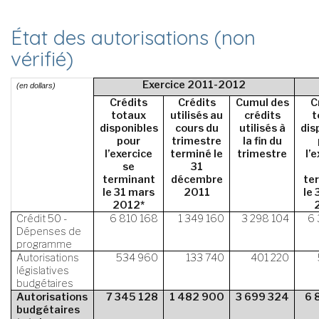
État des autorisations (non
vérifié)
Exercice 2011-­2012
(en dollars)
Crédits
Crédits
Cumul des
C
totaux
utilisés au
crédits
t
disponibles
cours du
utilisés à
dis
pour
trimestre
la fin du
l’exercice
terminé le
trimestre
l’
se
31
terminant
décembre
te
le 31 mars
2011
le 
2012*
Crédit 50 -
6 810 168
1 349 160
3 298 104
6 
Dépenses de
programme
Autorisations
534 960
133 740
401 220
législatives
budgétaires
Autorisations
7 345 128
1 482 900
3 699 324
6 
budgétaires