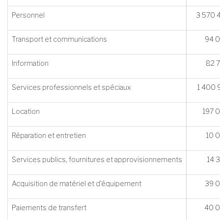
Personnel
3 570 
Transport et communications
94 
Information
82 
Services professionnels et spéciaux
1 400 
Location
197 
Réparation et entretien
10 
Services publics, fournitures et approvisionnements
14 
Acquisition de matériel et d’équipement
39 
Paiements de transfert
40 