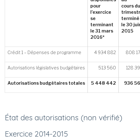
pour
cours d
l’exercice
trimest
se
terminé
terminant
le 30 jui
le 31 mars
2015
2016*
Crédit 1 – Dépenses de programme
4 934 882
808 1
Autorisations législatives budgétaires
513 560
128 3
Autorisations budgétaires totales
5 448 442
936 5
État des autorisations (non vérifié)
Exercice 2014-­2015