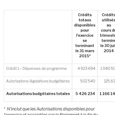
Crédits
Crédit
totaux
utilisé
disponibles
au
pour
cours d
l’exercice
trimest
se
termin
terminant
le 30 ju
le 31 mars
2014
2015*
Crédit 1 – Dépenses de programme
4 923 694
1 040 5
Autorisations législatives budgétaires
502 540
125 6
Autorisations budgétaires totales
5 426 234
1 166 1
*
N'inclut que les Autorisations disponibles pour
l'exercice et accordées par le Parlement à la fin du