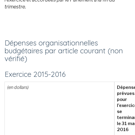
trimestre.
Dépenses organisationnelles
budgétaires par article courant (non
vérifié)
Exercice 2015-­2016
(en dollars)
Dépens
prévues
pour
l’exerci
se
termina
le 31 ma
2016