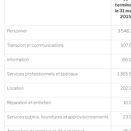
termin
le 31 m
201
Personnel
3 548 
Transport et communications
107 
Information
86 
Services professionnels et spéciaux
1 385 
Location
202 
Réparation et entretien
10 
Services publics, fournitures et approvisionnements
23 