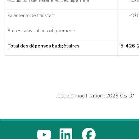
Acquisition de matériel et d’équipement
25 
Paiements de transfert
40 
Autres subventions et paiements
Total des dépenses budgétaires
5 426 
Date de modification :
2023-08-18