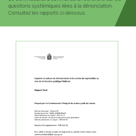
questions systémiques liées à la dénonciation.
Consultez les rapports ci-dessous.