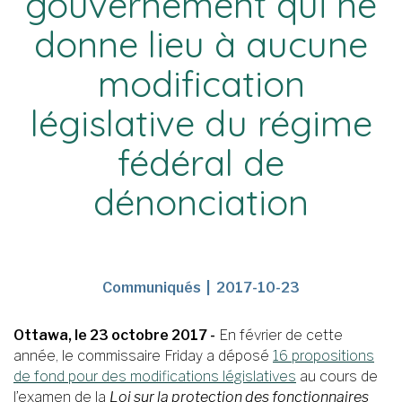
gouvernement qui ne
donne lieu à aucune
modification
législative du régime
fédéral de
dénonciation
News
Publication
Communiqués
2017-10-23
Release
Date
Type
Ottawa, le 23 octobre 2017 -
En février de cette
année, le commissaire Friday a déposé
16 propositions
de fond pour des modifications législatives
au cours de
l’examen de la
Loi sur la protection des fonctionnaires