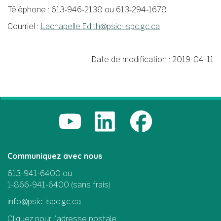
Téléphone : 613‑946‑2138 ou 613‑294‑1678
Courriel :
Lachapelle.Edith@psic-ispc.gc.ca
Date de modification :
2019-04-11
Communiquez avec nous
613-941-6400 ou
1-866-941-6400 (sans frais)
info@psic-ispc.gc.ca
Cliquez pour l'adresse postale