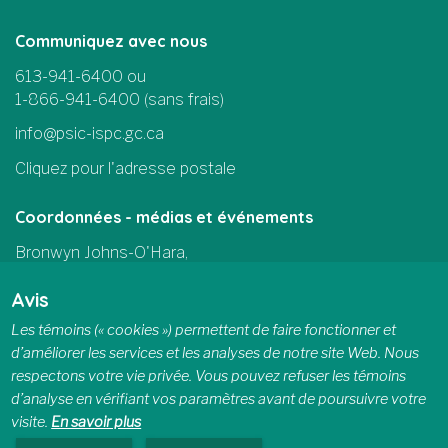
Communiquez avec nous
613-941-6400 ou
1-866-941-6400 (sans frais)
info@psic-ispc.gc.ca
Cliquez pour l'adresse postale
Coordonnées - médias et événements
Bronwyn Johns-O'Hara,
Chef des communications
Avis
et des affaires parlementaires
Les témoins (« cookies ») permettent de faire fonctionner et
613-415-5185
d’améliorer les services et les analyses de notre site Web. Nous
communications@psic-ispc.gc.ca
respectons votre vie privée. Vous pouvez refuser les témoins
d’analyse en vérifiant vos paramètres avant de poursuivre votre
visite.
En savoir plus