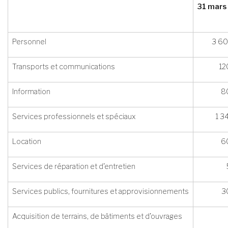
31 mars
Personnel
3 60
Transports et communications
12
Information
8
Services professionnels et spéciaux
1 3
Location
6
Services de réparation et d’entretien
Services publics, fournitures et approvisionnements
3
Acquisition de terrains, de bâtiments et d’ouvrages