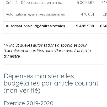
Crédit 1 – Dépenses de programme
5 009 887
74
Autorisations législatives budgétaires
476 051
11
Autorisations budgétaires totales
5 485 938
866
* N’inclut que les autorisations disponibles pour
l’exercice et accordées par le Parlement à la fin du
trimestre.
Dépenses ministérielles
budgétaires par article courant
(non vérifié)
Exercice 2019-2020