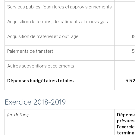
Services publics, fournitures et approvisionnements
Acquisition de terrains, de bâtiments et d’ouvrages
Acquisition de matériel et d’outillage
1
Paiements de transfert
5
Autres subventions et paiements
Dépenses budgétaires totales
5 5
Exercice 2018-2019
(en dollars)
Dépens
prévues
l’exerci
terminan