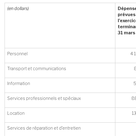
(en dollars)
Dépens
prévues
l’exerci
terminan
31 mars
Personnel
4 
Transport et communications
Information
Services professionnels et spéciaux
8
Location
1
Services de réparation et d’entretien