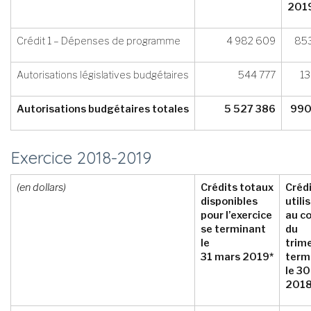
201
Crédit 1 – Dépenses de programme
4 982 609
85
Autorisations législatives budgétaires
544 777
13
Autorisations budgétaires totales
5 527 386
990
Exercice 2018-2019
(en dollars)
Crédits totaux
Créd
disponibles
utili
pour l’exercice
au c
se terminant
du
le
trim
31 mars 2019*
term
le 30
201